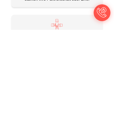
BEZIEHUNGSCOACHING VON
PAAR ZU PAAR
Gemeinsam mit meiner Frau unterstütze ich
Sie dabei, neue Wege für Ihre Partnerschaft
zu finden. Unser Coaching beleuchtet nicht
nur aktuelle Konflikte, sondern auch
verborgene Themen, die Ihre Beziehung
nachhaltig stärken können.