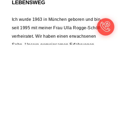
LEBENSWEG
Ich wurde 1963 in München geboren und bin
seit 1995 mit meiner Frau Ulla Rogge-Schöll
verheiratet. Wir haben einen erwachsenen
Sohn. Unsere gemeinsamen Erfahrungen –
auch in herausfordernden Phasen der
Partnerschaft – fließen in meine Arbeit ein.
Neben meiner Tätigkeit als Paartherapeut bin
ich seit vielen Jahre in der Wirtschaft als
Coach und Prozessbegleiter für
Führungskräfte, Teams und
Familienunternehmen aktiv. Diese Erfahrungen
ermöglichen es mir, die Dynamiken und